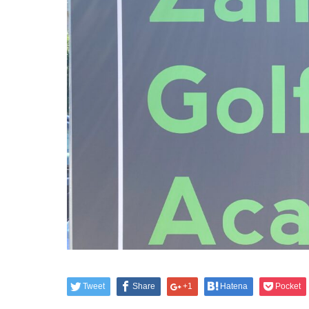
Tweet
Share
+1
Hatena
Pocket