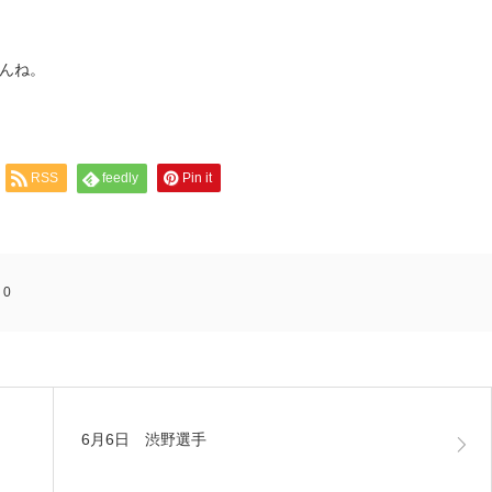
んね。
RSS
feedly
Pin it
:
0
6月6日 渋野選手