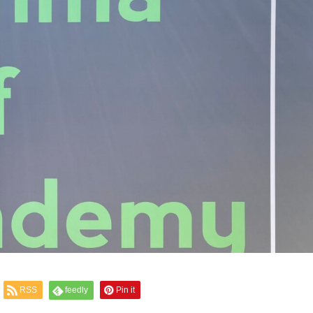
RSS
feedly
Pin it