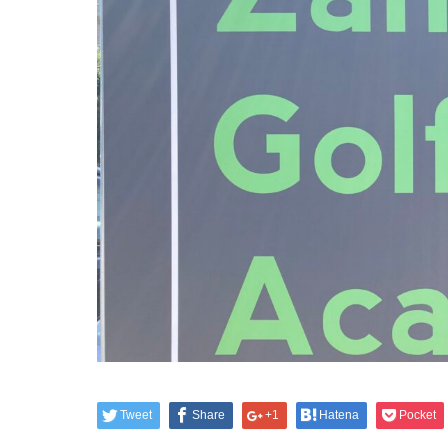
Tweet
Share
+1
Hatena
Pocket