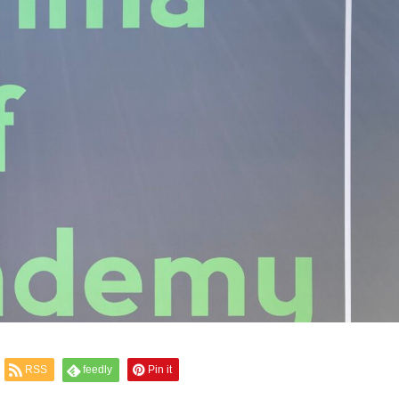
RSS
feedly
Pin it