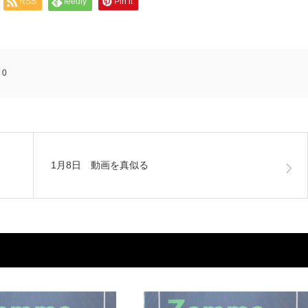
RSS
feedly
Pin it
:
0
1月8日 動画を真似る