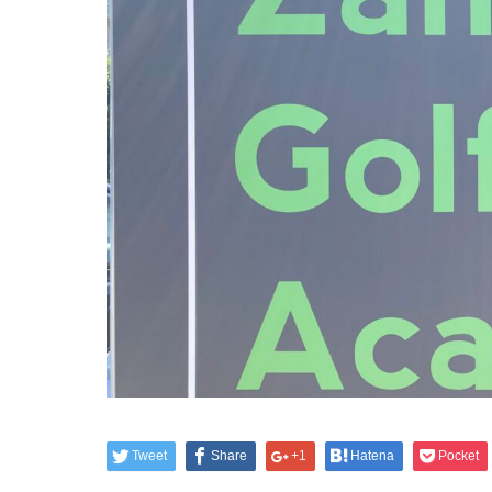
Tweet
Share
+1
Hatena
Pocket