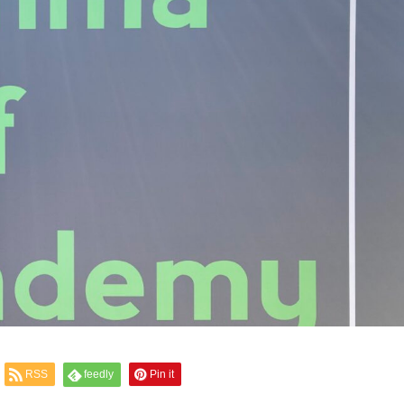
RSS
feedly
Pin it