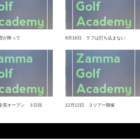
 雪が降って
8月16日 ラフは打ち込まない
 全英オープン ３日目
12月12日 ３ツアー開催