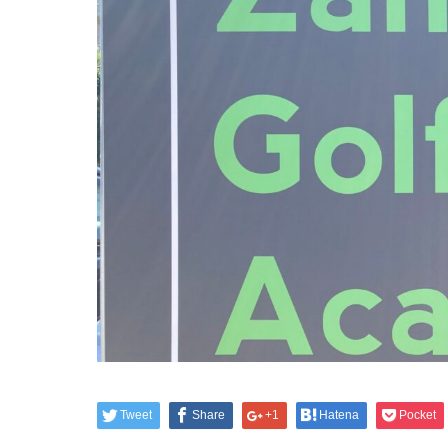
Tweet
Share
+1
Hatena
Pocket