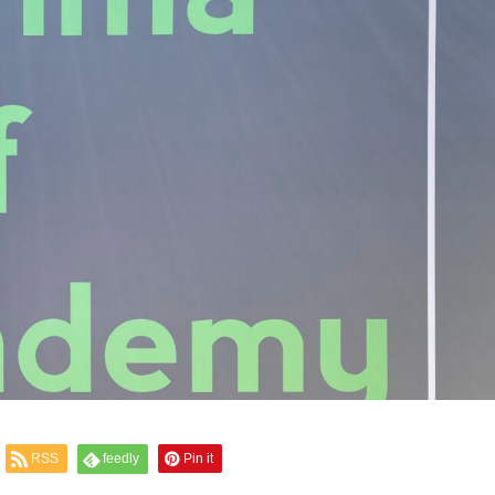
RSS
feedly
Pin it