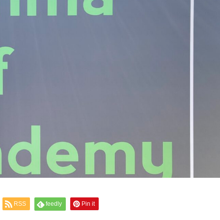
RSS
feedly
Pin it