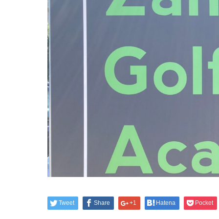
Tweet
Share
+1
Hatena
Pocket