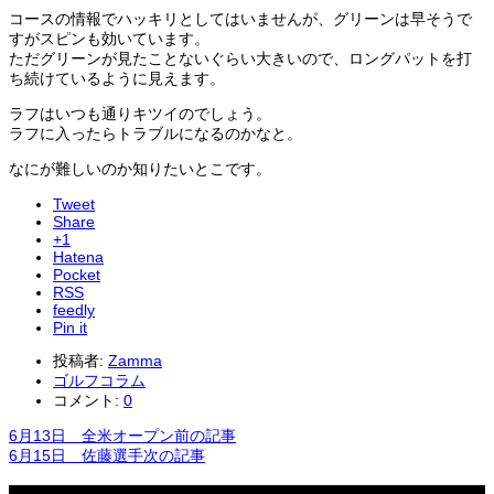
コースの情報でハッキリとしてはいませんが、グリーンは早そうで
すがスピンも効いています。
ただグリーンが見たことないぐらい大きいので、ロングパットを打
ち続けているように見えます。
ラフはいつも通りキツイのでしょう。
ラフに入ったらトラブルになるのかなと。
なにが難しいのか知りたいとこです。
Tweet
Share
+1
Hatena
Pocket
RSS
feedly
Pin it
投稿者:
Zamma
ゴルフコラム
コメント:
0
6月13日 全米オープン
前の記事
6月15日 佐藤選手
次の記事