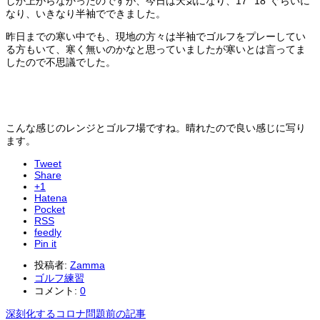
しか上がらなかったのですが、今日は天気になり、17° 18°ぐらいに
なり、いきなり半袖でできました。
昨日までの寒い中でも、現地の方々は半袖でゴルフをプレーしてい
る方もいて、寒く無いのかなと思っていましたが寒いとは言ってま
したので不思議でした。
こんな感じのレンジとゴルフ場ですね。晴れたので良い感じに写り
ます。
Tweet
Share
+1
Hatena
Pocket
RSS
feedly
Pin it
投稿者:
Zamma
ゴルフ練習
コメント:
0
深刻化するコロナ問題
前の記事