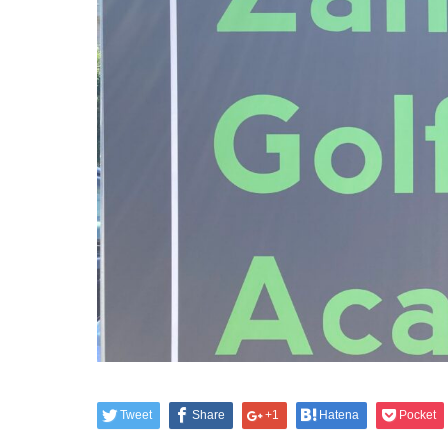
Tweet
Share
+1
Hatena
Pocket