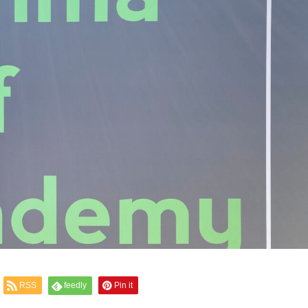
RSS
feedly
Pin it