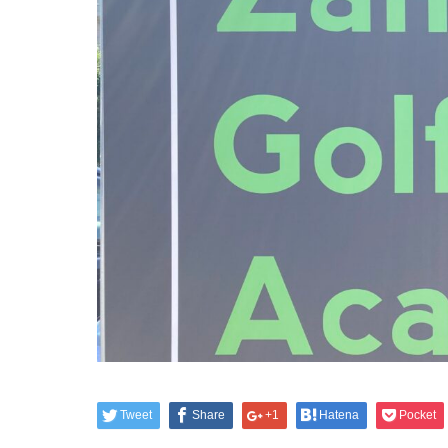
Tweet
Share
+1
Hatena
Pocket