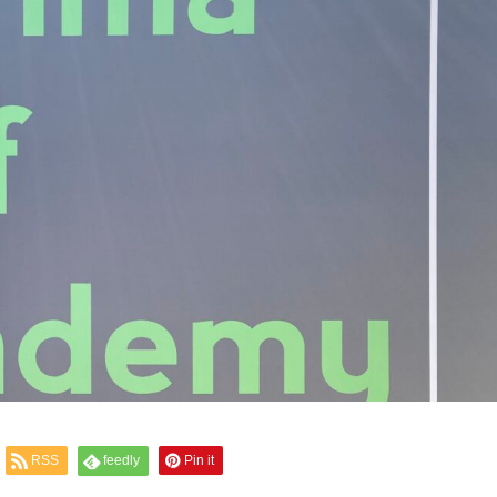
RSS
feedly
Pin it