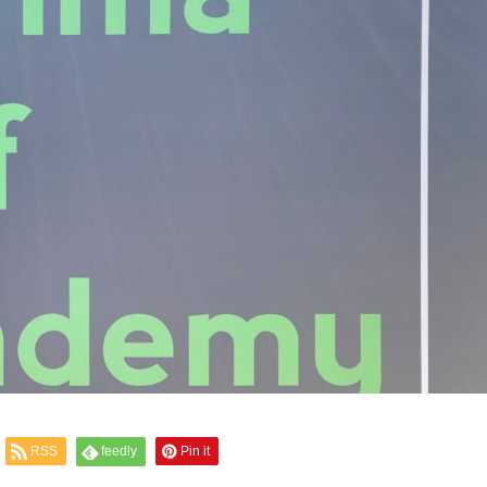
RSS
feedly
Pin it