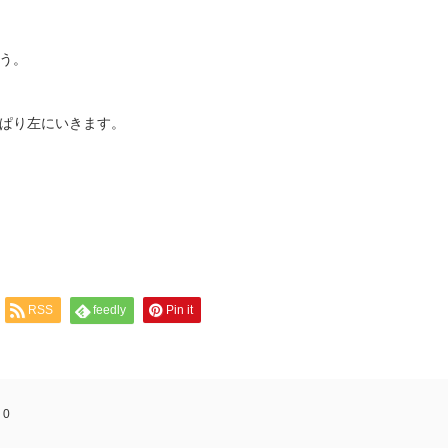
う。
ぱり左にいきます。
RSS
feedly
Pin it
:
0