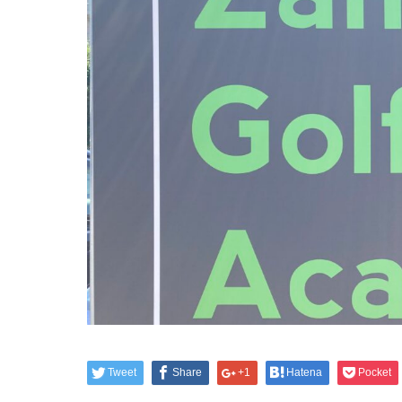
Tweet
Share
+1
Hatena
Pocket