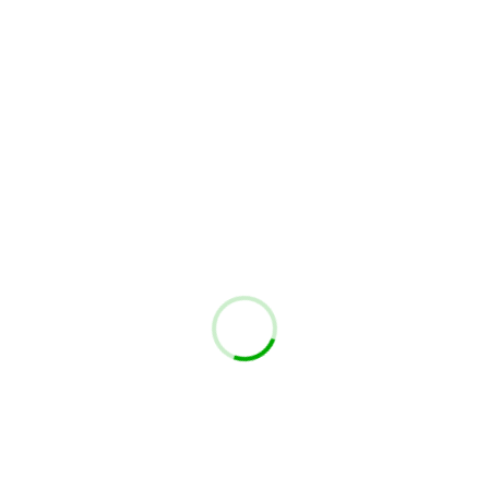
ム
コメント:
0
1月25
1月27
日 ゴ
日 プ
ルフを
ロ転向
楽しめ
るまで
関連記事
10月25日
7月22日 バ
7月17日 ス
海外挑戦
ンカールール
ロープレー