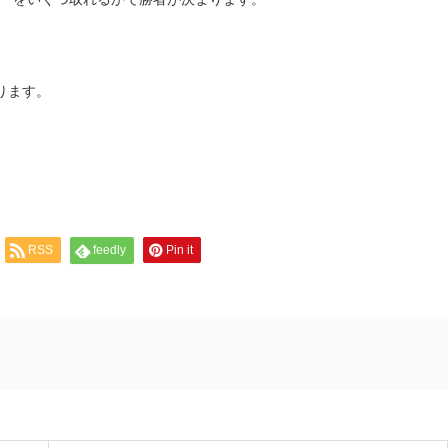
ります。
RSS
feedly
Pin it