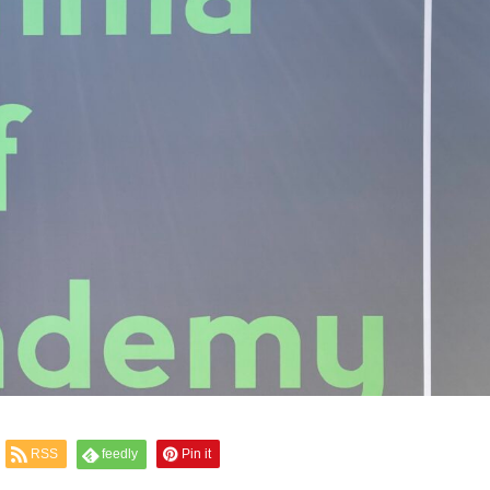
RSS
feedly
Pin it