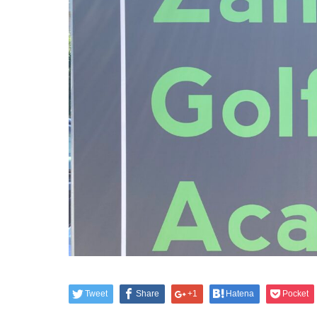
Tweet
Share
+1
Hatena
Pocket