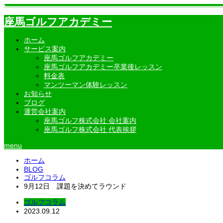
座馬ゴルフアカデミー
ホーム
サービス案内
座馬ゴルフアカデミー
座馬ゴルフアカデミー卒業後レッスン
料金表
マンツーマン体験レッスン
お知らせ
ブログ
運営会社案内
座馬ゴルフ株式会社 会社案内
座馬ゴルフ株式会社 代表挨拶
menu
ホーム
BLOG
ゴルフコラム
9月12日 課題を決めてラウンド
ゴルフコラム
2023.09.12