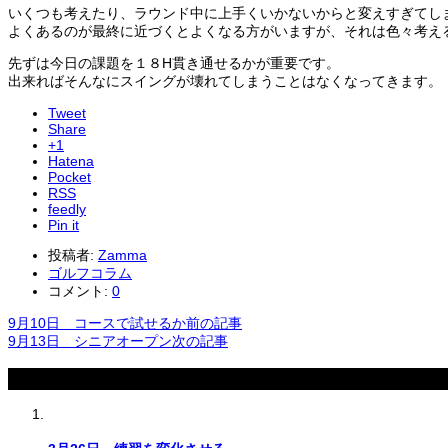
いくつも考えたり、ラウンド中に上手くいかないからと変えすぎてし
よくあるのが最終に近づくとよくなる方がいますが、それは色々考え
先ずは今日の課題を１８H貫き通せるかが重要です。
出来ればそんなにスイングが壊れてしまうことはなくなってきます。
Tweet
Share
+1
Hatena
Pocket
RSS
feedly
Pin it
投稿者:
Zamma
ゴルフコラム
コメント:
0
9月10日 コースで試せるか
前の記事
9月13日 シニアオープン
次の記事
関連記事