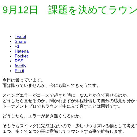
9月12日 課題を決めてラウ
Tweet
Share
+1
Hatena
Pocket
RSS
feedly
Pin it
今日は曇っています。
雨は降っていませんが、今にも降ってきそうです。
スイングエラーがコースで起きた時に、なんとか立て直せるのか。
どうしたら直せるのか。聞かれますが余程練習して自分の感覚が分か
トーナメントプロでもラウンド中に立て直すことは困難です。
どうしたら、エラーが起き難くなるのか。
そもそもスイングに完成はないので、少しづつはズレる物として考え
１つ、多くて２つの事に意識してラウンドする事で維持します。